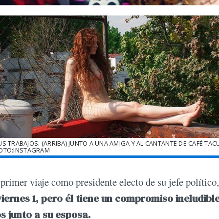
S TRABAJOS. (ARRIBA) JUNTO A UNA AMIGA Y AL CANTANTE DE CAFÉ TAC
OTO:INSTAGRAM
primer viaje como presidente electo de su jefe político,
iernes 1, pero él tiene un compromiso ineludible
s junto a su esposa.