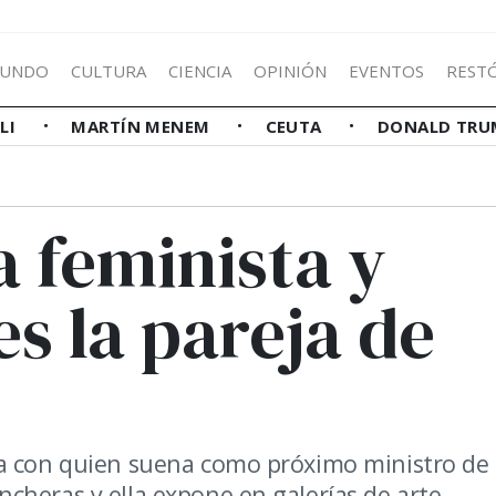
UNDO
CULTURA
CIENCIA
OPINIÓN
EVENTOS
REST
LLI
MARTÍN MENEM
CEUTA
DONALD TRU
a feminista y
es la pareja de
da con quien suena como próximo ministro de
cheras y ella expone en galerías de arte.