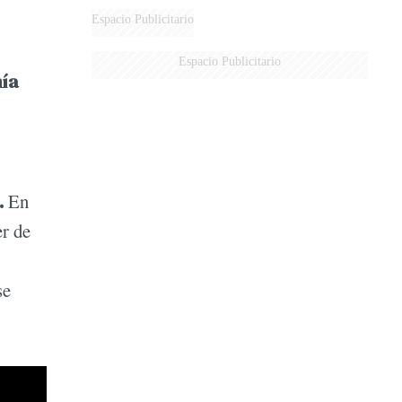
Espacio Publicitario
Espacio Publicitario
mía
.
En
er de
se