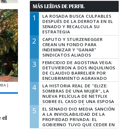
MÁS LEÍDAS DE PERFIL
1
LA ROSADA BUSCA CULPABLES
DESPUÉS DE LA DERROTA EN EL
SENADO Y RECALCULA SU
ESTRATEGIA
2
CAPUTO Y STURZENEGGER
CREAN UN FONDO PARA
INDEMNIZAR Y “GANAR”
SINDICATOS ALIADOS
3
FEMICIDIO DE AGOSTINA VEGA:
DETUVIERON A DOS INQUILINOS
DE CLAUDIO BARRELIER POR
ENCUBRIMIENTO AGRAVADO
UBA |
4
LA HISTORIA REAL DE "ELIZE:
SOMBRAS DE UNA MUJER", LA
NUEVA PELÍCULA DE NETFLIX
SOBRE EL CASO DE UNA ESPOSA
QUE DESCUARTIZÓ A SU
5
EL SENADO DIO MEDIA SANCIÓN
MARIDO
A LA INVIOLABILIDAD DE LA
 el
PROPIEDAD PRIVADA: EL
GOBIERNO TUVO QUE CEDER EN
LA LEY DEL MANEJO DEL FUEGO