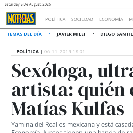
Saturday 8 De August, 2026
POLÍTICA
SOCIEDAD
ECONOMÍA
M
TEMAS DEL DÍA
JAVIER MILEI
DIEGO SANTI
POLÍTICA |
06-11-2019 18:01
Sexóloga, ultr
artista: quién 
Matías Kulfas
Yamina del Real es mexicana y está casa
Economía. Juntos tienen una banda de ran