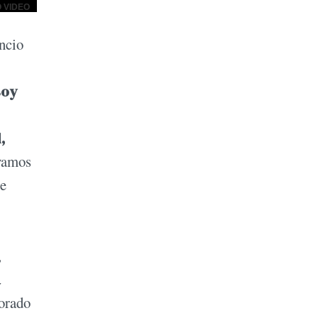
ncio
soy
,
 vamos
ue
,
a
orado