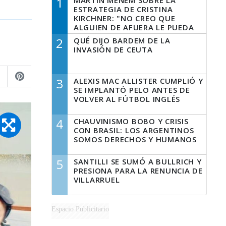
1
MARTÍN MENEM SOBRE LA
ESTRATEGIA DE CRISTINA
KIRCHNER: "NO CREO QUE
ALGUIEN DE AFUERA LE PUEDA
DECIR A LA JUSTICIA LO QUE
2
QUÉ DIJO BARDEM DE LA
TIENE QUE HACER"
INVASIÓN DE CEUTA
3
ALEXIS MAC ALLISTER CUMPLIÓ Y
SE IMPLANTÓ PELO ANTES DE
VOLVER AL FÚTBOL INGLÉS
4
CHAUVINISMO BOBO Y CRISIS
CON BRASIL: LOS ARGENTINOS
SOMOS DERECHOS Y HUMANOS
5
SANTILLI SE SUMÓ A BULLRICH Y
PRESIONA PARA LA RENUNCIA DE
VILLARRUEL
Espacio Publicitario