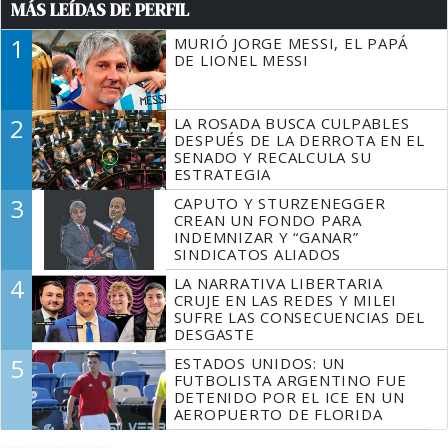
MÁS LEÍDAS DE PERFIL
1
MURIÓ JORGE MESSI, EL PAPÁ
DE LIONEL MESSI
2
LA ROSADA BUSCA CULPABLES
DESPUÉS DE LA DERROTA EN EL
SENADO Y RECALCULA SU
ESTRATEGIA
3
CAPUTO Y STURZENEGGER
CREAN UN FONDO PARA
INDEMNIZAR Y “GANAR”
SINDICATOS ALIADOS
4
LA NARRATIVA LIBERTARIA
CRUJE EN LAS REDES Y MILEI
SUFRE LAS CONSECUENCIAS DEL
DESGASTE
5
ESTADOS UNIDOS: UN
FUTBOLISTA ARGENTINO FUE
DETENIDO POR EL ICE EN UN
AEROPUERTO DE FLORIDA