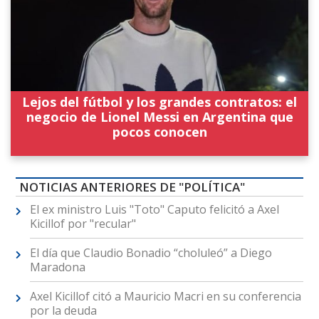
Lejos del fútbol y los grandes contratos: el
negocio de Lionel Messi en Argentina que
pocos conocen
NOTICIAS ANTERIORES DE "POLÍTICA"
El ex ministro Luis "Toto" Caputo felicitó a Axel
Kicillof por "recular"
El día que Claudio Bonadio “choluleó” a Diego
Maradona
Axel Kicillof citó a Mauricio Macri en su conferencia
por la deuda