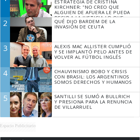
ESTRATEGIA DE CRISTINA
KIRCHNER: "NO CREO QUE
ALGUIEN DE AFUERA LE PUEDA
DECIR A LA JUSTICIA LO QUE
2
QUÉ DIJO BARDEM DE LA
TIENE QUE HACER"
INVASIÓN DE CEUTA
3
ALEXIS MAC ALLISTER CUMPLIÓ
Y SE IMPLANTÓ PELO ANTES DE
VOLVER AL FÚTBOL INGLÉS
4
CHAUVINISMO BOBO Y CRISIS
CON BRASIL: LOS ARGENTINOS
SOMOS DERECHOS Y HUMANOS
5
SANTILLI SE SUMÓ A BULLRICH
Y PRESIONA PARA LA RENUNCIA
DE VILLARRUEL
Espacio Publicitario