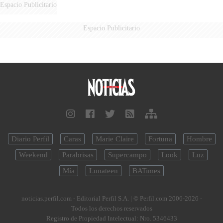
Espacio Publicitario
Espacio Publicitario
Diario Perfil
Caras
Marie Claire
Fortuna
Hombre
Weekend
Parabrisas
Supercampo
Look
Luz
Mía
Lunateen
BATimes
noticias.perfil.com - Editorial Perfil S.A.
| © Perfil.com 2006-2026 -
Todos los derechos reservados
Registro de Propiedad Intelectual: Nro. 5346433