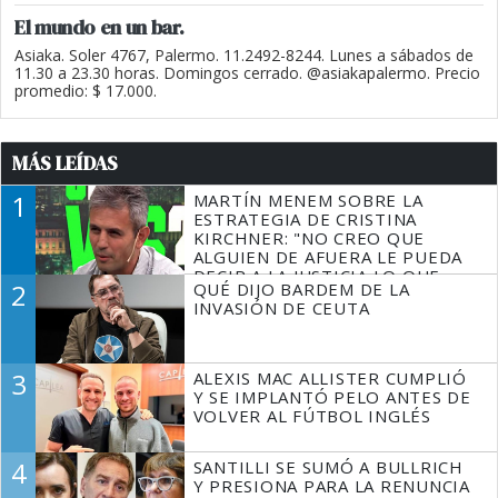
El mundo en un bar.
Asiaka. Soler 4767, Palermo. 11.2492-8244. Lunes a sábados de
11.30 a 23.30 horas. Domingos cerrado. @asiakapalermo. Precio
promedio: $ 17.000.
MÁS LEÍDAS
1
MARTÍN MENEM SOBRE LA
ESTRATEGIA DE CRISTINA
KIRCHNER: "NO CREO QUE
ALGUIEN DE AFUERA LE PUEDA
DECIR A LA JUSTICIA LO QUE
2
QUÉ DIJO BARDEM DE LA
TIENE QUE HACER"
INVASIÓN DE CEUTA
3
ALEXIS MAC ALLISTER CUMPLIÓ
Y SE IMPLANTÓ PELO ANTES DE
VOLVER AL FÚTBOL INGLÉS
4
SANTILLI SE SUMÓ A BULLRICH
Y PRESIONA PARA LA RENUNCIA