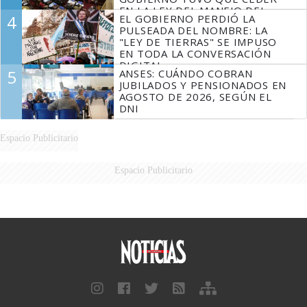
EN LA LEY DEL MANEJO DEL
4
EL GOBIERNO PERDIÓ LA
FUEGO
PULSEADA DEL NOMBRE: LA
"LEY DE TIERRAS" SE IMPUSO
EN TODA LA CONVERSACIÓN
DIGITAL
5
ANSES: CUÁNDO COBRAN
JUBILADOS Y PENSIONADOS EN
AGOSTO DE 2026, SEGÚN EL
DNI
Espacio Publicitario
Espacio Publicitario