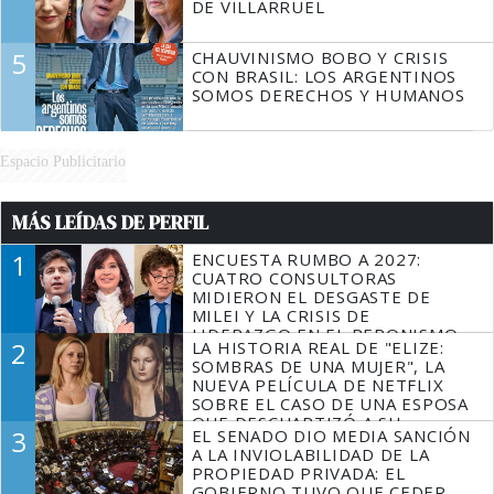
DE VILLARRUEL
5
CHAUVINISMO BOBO Y CRISIS
CON BRASIL: LOS ARGENTINOS
SOMOS DERECHOS Y HUMANOS
Espacio Publicitario
MÁS LEÍDAS DE PERFIL
1
ENCUESTA RUMBO A 2027:
CUATRO CONSULTORAS
MIDIERON EL DESGASTE DE
MILEI Y LA CRISIS DE
LIDERAZGO EN EL PERONISMO
2
LA HISTORIA REAL DE "ELIZE:
SOMBRAS DE UNA MUJER", LA
NUEVA PELÍCULA DE NETFLIX
SOBRE EL CASO DE UNA ESPOSA
QUE DESCUARTIZÓ A SU
3
EL SENADO DIO MEDIA SANCIÓN
MARIDO
A LA INVIOLABILIDAD DE LA
PROPIEDAD PRIVADA: EL
GOBIERNO TUVO QUE CEDER