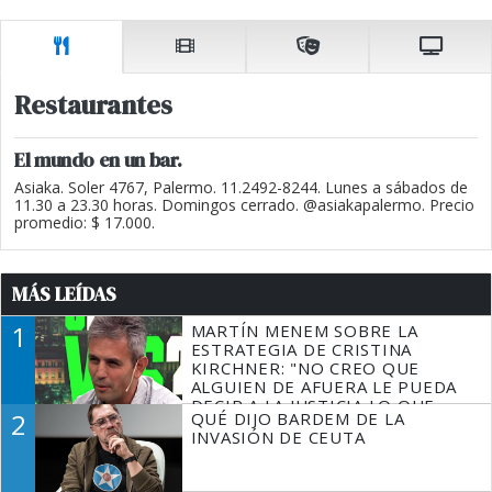
Restaurantes
El mundo en un bar.
Asiaka. Soler 4767, Palermo. 11.2492-8244. Lunes a sábados de
11.30 a 23.30 horas. Domingos cerrado. @asiakapalermo. Precio
promedio: $ 17.000.
MÁS LEÍDAS
1
MARTÍN MENEM SOBRE LA
ESTRATEGIA DE CRISTINA
KIRCHNER: "NO CREO QUE
ALGUIEN DE AFUERA LE PUEDA
DECIR A LA JUSTICIA LO QUE
2
QUÉ DIJO BARDEM DE LA
TIENE QUE HACER"
INVASIÓN DE CEUTA