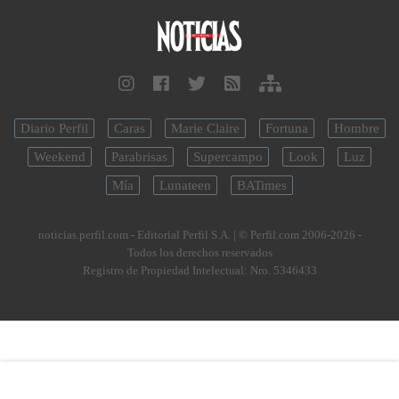
Diario Perfil
Caras
Marie Claire
Fortuna
Hombre
Weekend
Parabrisas
Supercampo
Look
Luz
Mía
Lunateen
BATimes
noticias.perfil.com - Editorial Perfil S.A.
| © Perfil.com 2006-2026 -
Todos los derechos reservados
Registro de Propiedad Intelectual: Nro. 5346433