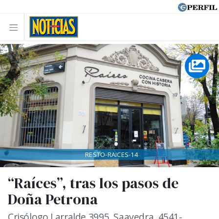
RESTO-RAICES-14
“Raíces”, tras los pasos de
Doña Petrona
Crisólogo Larralde 3995, Saavedra. 4541-