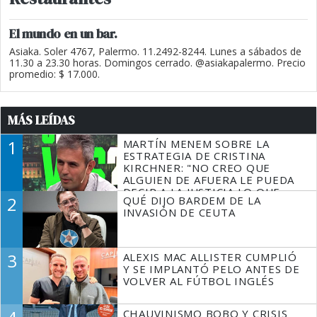
El mundo en un bar.
Asiaka. Soler 4767, Palermo. 11.2492-8244. Lunes a sábados de
11.30 a 23.30 horas. Domingos cerrado. @asiakapalermo. Precio
promedio: $ 17.000.
MÁS LEÍDAS
1
MARTÍN MENEM SOBRE LA
ESTRATEGIA DE CRISTINA
KIRCHNER: "NO CREO QUE
ALGUIEN DE AFUERA LE PUEDA
DECIR A LA JUSTICIA LO QUE
2
QUÉ DIJO BARDEM DE LA
TIENE QUE HACER"
INVASIÓN DE CEUTA
3
ALEXIS MAC ALLISTER CUMPLIÓ
Y SE IMPLANTÓ PELO ANTES DE
VOLVER AL FÚTBOL INGLÉS
CHAUVINISMO BOBO Y CRISIS