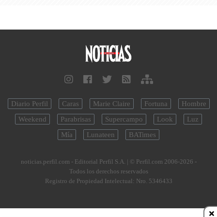
Diario Perfil
Caras
Marie Claire
Fortuna
Hombre
Weekend
Parabrisas
Supercampo
Look
Luz
Mía
Lunateen
BATimes
noticias.perfil.com - Editorial Perfil S.A.
| © Perfil.com 2006-2026 -
Todos los derechos reservados
Registro de Propiedad Intelectual: Nro. 5346433