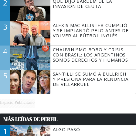
2
QUÉ DIJO BARDEM DE LA
TIENE QUE HACER"
INVASIÓN DE CEUTA
3
ALEXIS MAC ALLISTER CUMPLIÓ
Y SE IMPLANTÓ PELO ANTES DE
VOLVER AL FÚTBOL INGLÉS
4
CHAUVINISMO BOBO Y CRISIS
CON BRASIL: LOS ARGENTINOS
SOMOS DERECHOS Y HUMANOS
5
SANTILLI SE SUMÓ A BULLRICH
Y PRESIONA PARA LA RENUNCIA
DE VILLARRUEL
Espacio Publicitario
MÁS LEÍDAS DE PERFIL
1
ALGO PASÓ