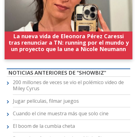
La nueva vida de Eleonora Pérez Caressi
tras renunciar a TN: running por el mundo y
un proyecto que la une a Nicole Neumann
NOTICIAS ANTERIORES DE "SHOWBIZ"
200 millones de veces se vio el polémico video de
Miley Cyrus
Jugar películas, filmar juegos
Cuando el cine muestra más que solo cine
El boom de la cumbia cheta