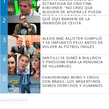
1
ESTRATEGIA DE CRISTINA
KIRCHNER: "NO CREO QUE
ALGUIEN DE AFUERA LE PUEDA
DECIR A LA JUSTICIA LO QUE
2
QUÉ DIJO BARDEM DE LA
TIENE QUE HACER"
INVASIÓN DE CEUTA
3
ALEXIS MAC ALLISTER CUMPLIÓ
Y SE IMPLANTÓ PELO ANTES DE
VOLVER AL FÚTBOL INGLÉS
4
SANTILLI SE SUMÓ A BULLRICH
Y PRESIONA PARA LA RENUNCIA
DE VILLARRUEL
5
CHAUVINISMO BOBO Y CRISIS
CON BRASIL: LOS ARGENTINOS
SOMOS DERECHOS Y HUMANOS
Espacio Publicitario