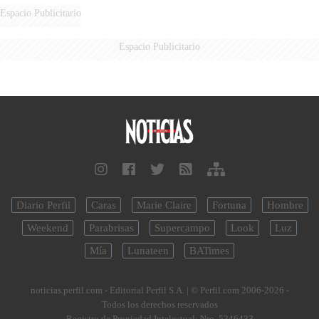
Espacio Publicitario
Espacio Publicitario
Diario Perfil
Caras
Marie Claire
Fortuna
Hombre
Weekend
Parabrisas
Supercampo
Look
Luz
Mía
Lunateen
BATimes
noticias.perfil.com - Editorial Perfil S.A.
| © Perfil.com 2006-2026 -
Todos los derechos reservados
Registro de Propiedad Intelectual: Nro. 5346433