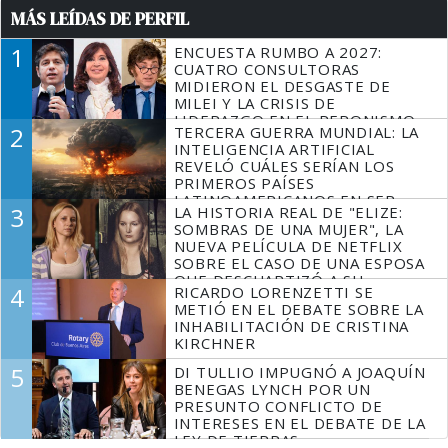
MÁS LEÍDAS DE PERFIL
1
ENCUESTA RUMBO A 2027:
CUATRO CONSULTORAS
MIDIERON EL DESGASTE DE
MILEI Y LA CRISIS DE
LIDERAZGO EN EL PERONISMO
2
TERCERA GUERRA MUNDIAL: LA
INTELIGENCIA ARTIFICIAL
REVELÓ CUÁLES SERÍAN LOS
PRIMEROS PAÍSES
LATINOAMERICANOS EN SER
3
LA HISTORIA REAL DE "ELIZE:
DERROTADOS
SOMBRAS DE UNA MUJER", LA
NUEVA PELÍCULA DE NETFLIX
SOBRE EL CASO DE UNA ESPOSA
QUE DESCUARTIZÓ A SU
4
RICARDO LORENZETTI SE
MARIDO
METIÓ EN EL DEBATE SOBRE LA
INHABILITACIÓN DE CRISTINA
KIRCHNER
5
DI TULLIO IMPUGNÓ A JOAQUÍN
BENEGAS LYNCH POR UN
PRESUNTO CONFLICTO DE
INTERESES EN EL DEBATE DE LA
LEY DE TIERRAS