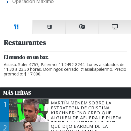
Operación Máximo
Restaurantes
El mundo en un bar.
Asiaka. Soler 4767, Palermo. 11.2492-8244. Lunes a sábados de
11.30 a 23.30 horas. Domingos cerrado. @asiakapalermo. Precio
promedio: $ 17.000.
MÁS LEÍDAS
1
MARTÍN MENEM SOBRE LA
ESTRATEGIA DE CRISTINA
KIRCHNER: "NO CREO QUE
ALGUIEN DE AFUERA LE PUEDA
DECIR A LA JUSTICIA LO QUE
2
QUÉ DIJO BARDEM DE LA
TIENE QUE HACER"
INVASIÓN DE CEUTA