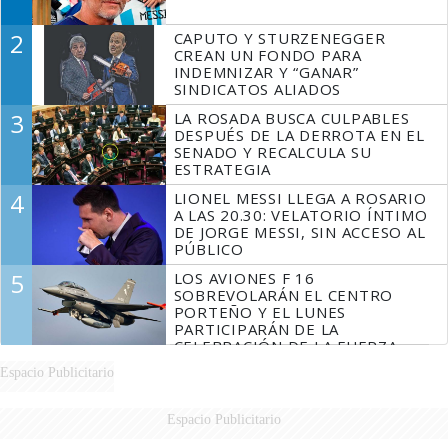
2
CAPUTO Y STURZENEGGER
CREAN UN FONDO PARA
INDEMNIZAR Y “GANAR”
SINDICATOS ALIADOS
3
LA ROSADA BUSCA CULPABLES
DESPUÉS DE LA DERROTA EN EL
SENADO Y RECALCULA SU
ESTRATEGIA
4
LIONEL MESSI LLEGA A ROSARIO
A LAS 20.30: VELATORIO ÍNTIMO
DE JORGE MESSI, SIN ACCESO AL
PÚBLICO
5
LOS AVIONES F 16
SOBREVOLARÁN EL CENTRO
PORTEÑO Y EL LUNES
PARTICIPARÁN DE LA
CELEBRACIÓN DE LA FUERZA
AÉREA
Espacio Publicitario
Espacio Publicitario