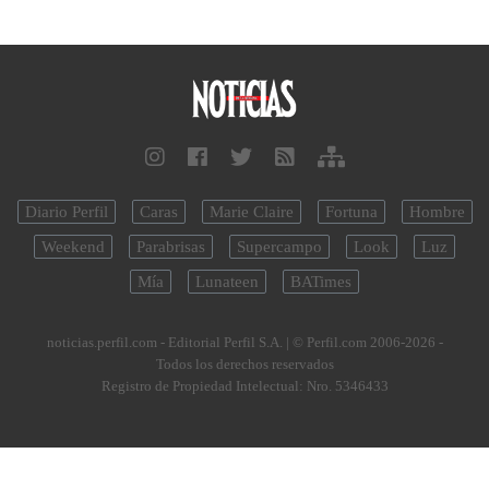
Diario Perfil
Caras
Marie Claire
Fortuna
Hombre
Weekend
Parabrisas
Supercampo
Look
Luz
Mía
Lunateen
BATimes
noticias.perfil.com - Editorial Perfil S.A.
| © Perfil.com 2006-2026 -
Todos los derechos reservados
Registro de Propiedad Intelectual: Nro. 5346433