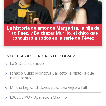
La historia de amor de Margarita, la hija de
Fito Páez, y Balthazar Murillo, el chico que
conquistó a todos en la serie de Tévez
NOTICIAS ANTERIORES DE "TAPAS"
La SIDE al desnudo
Ignacio Guido Montoya Carlotto: la historia que
nadie contó
Mirtha Legrand: claves para una vejez a full
EXCLUSIVO / Operación Máximo