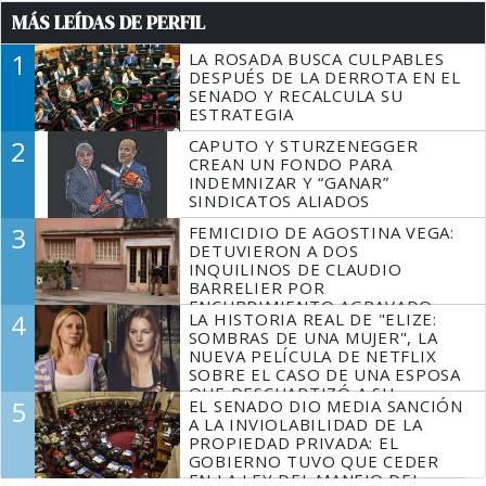
MÁS LEÍDAS DE PERFIL
1
LA ROSADA BUSCA CULPABLES
DESPUÉS DE LA DERROTA EN EL
SENADO Y RECALCULA SU
ESTRATEGIA
2
CAPUTO Y STURZENEGGER
CREAN UN FONDO PARA
INDEMNIZAR Y “GANAR”
SINDICATOS ALIADOS
3
FEMICIDIO DE AGOSTINA VEGA:
DETUVIERON A DOS
INQUILINOS DE CLAUDIO
BARRELIER POR
ENCUBRIMIENTO AGRAVADO
4
LA HISTORIA REAL DE "ELIZE:
SOMBRAS DE UNA MUJER", LA
NUEVA PELÍCULA DE NETFLIX
SOBRE EL CASO DE UNA ESPOSA
QUE DESCUARTIZÓ A SU
5
EL SENADO DIO MEDIA SANCIÓN
MARIDO
A LA INVIOLABILIDAD DE LA
PROPIEDAD PRIVADA: EL
GOBIERNO TUVO QUE CEDER
EN LA LEY DEL MANEJO DEL