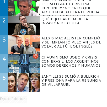
1
ESTRATEGIA DE CRISTINA
KIRCHNER: "NO CREO QUE
ALGUIEN DE AFUERA LE PUEDA
DECIR A LA JUSTICIA LO QUE
2
QUÉ DIJO BARDEM DE LA
TIENE QUE HACER"
INVASIÓN DE CEUTA
3
ALEXIS MAC ALLISTER CUMPLIÓ
Y SE IMPLANTÓ PELO ANTES DE
VOLVER AL FÚTBOL INGLÉS
4
CHAUVINISMO BOBO Y CRISIS
CON BRASIL: LOS ARGENTINOS
SOMOS DERECHOS Y HUMANOS
5
SANTILLI SE SUMÓ A BULLRICH
Y PRESIONA PARA LA RENUNCIA
DE VILLARRUEL
Espacio Publicitario