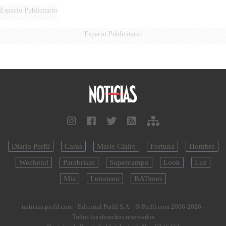
FUEGO
Espacio Publicitario
Espacio Publicitario
Diario Perfil
Caras
Marie Claire
Fortuna
Hombre
Weekend
Parabrisas
Supercampo
Look
Luz
Mía
Lunateen
BATimes
noticias.perfil.com - Editorial Perfil S.A.
| © Perfil.com 2006-2026 -
Todos los derechos reservados