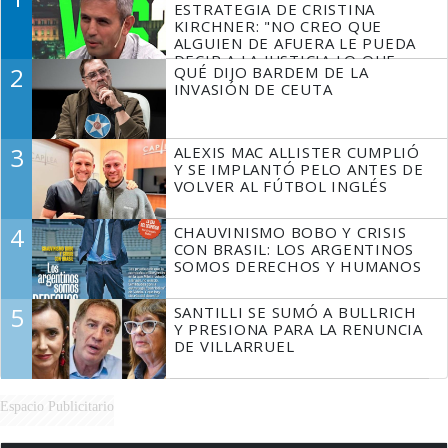
ESTRATEGIA DE CRISTINA
KIRCHNER: "NO CREO QUE
ALGUIEN DE AFUERA LE PUEDA
DECIR A LA JUSTICIA LO QUE
2
QUÉ DIJO BARDEM DE LA
TIENE QUE HACER"
INVASIÓN DE CEUTA
3
ALEXIS MAC ALLISTER CUMPLIÓ
Y SE IMPLANTÓ PELO ANTES DE
VOLVER AL FÚTBOL INGLÉS
4
CHAUVINISMO BOBO Y CRISIS
CON BRASIL: LOS ARGENTINOS
SOMOS DERECHOS Y HUMANOS
5
SANTILLI SE SUMÓ A BULLRICH
Y PRESIONA PARA LA RENUNCIA
DE VILLARRUEL
Espacio Publicitario