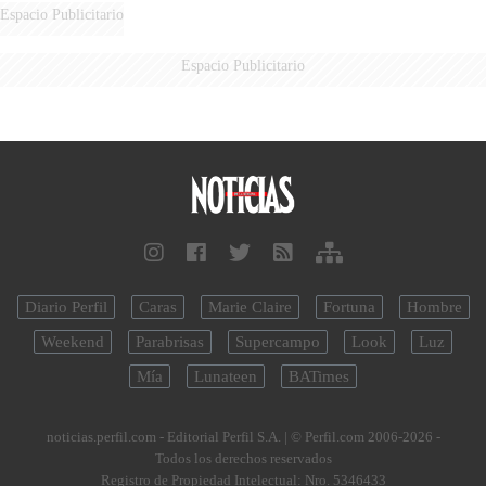
AÉREA
Espacio Publicitario
Espacio Publicitario
Diario Perfil
Caras
Marie Claire
Fortuna
Hombre
Weekend
Parabrisas
Supercampo
Look
Luz
Mía
Lunateen
BATimes
noticias.perfil.com - Editorial Perfil S.A.
| © Perfil.com 2006-2026 -
Todos los derechos reservados
Registro de Propiedad Intelectual: Nro. 5346433