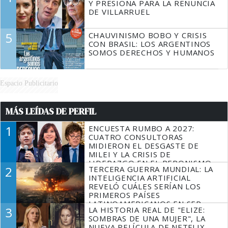
Y PRESIONA PARA LA RENUNCIA
DE VILLARRUEL
5
CHAUVINISMO BOBO Y CRISIS
CON BRASIL: LOS ARGENTINOS
SOMOS DERECHOS Y HUMANOS
Espacio Publicitario
MÁS LEÍDAS DE PERFIL
1
ENCUESTA RUMBO A 2027:
CUATRO CONSULTORAS
MIDIERON EL DESGASTE DE
MILEI Y LA CRISIS DE
LIDERAZGO EN EL PERONISMO
2
TERCERA GUERRA MUNDIAL: LA
INTELIGENCIA ARTIFICIAL
REVELÓ CUÁLES SERÍAN LOS
PRIMEROS PAÍSES
LATINOAMERICANOS EN SER
3
LA HISTORIA REAL DE "ELIZE:
DERROTADOS
SOMBRAS DE UNA MUJER", LA
NUEVA PELÍCULA DE NETFLIX