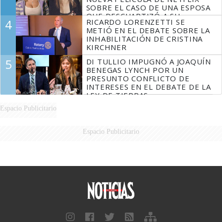
SOBRE EL CASO DE UNA ESPOSA
QUE DESCUARTIZÓ A SU
4
RICARDO LORENZETTI SE
MARIDO
METIÓ EN EL DEBATE SOBRE LA
INHABILITACIÓN DE CRISTINA
KIRCHNER
5
DI TULLIO IMPUGNÓ A JOAQUÍN
BENEGAS LYNCH POR UN
PRESUNTO CONFLICTO DE
INTERESES EN EL DEBATE DE LA
LEY DE TIERRAS
Espacio Publicitario
Espacio Publicitario