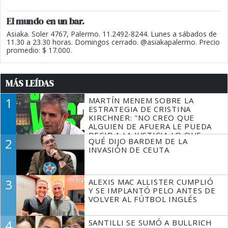
El mundo en un bar.
Asiaka. Soler 4767, Palermo. 11.2492-8244. Lunes a sábados de
11.30 a 23.30 horas. Domingos cerrado. @asiakapalermo. Precio
promedio: $ 17.000.
MÁS LEÍDAS
1
MARTÍN MENEM SOBRE LA
ESTRATEGIA DE CRISTINA
KIRCHNER: "NO CREO QUE
ALGUIEN DE AFUERA LE PUEDA
DECIR A LA JUSTICIA LO QUE
2
QUÉ DIJO BARDEM DE LA
TIENE QUE HACER"
INVASIÓN DE CEUTA
3
ALEXIS MAC ALLISTER CUMPLIÓ
Y SE IMPLANTÓ PELO ANTES DE
VOLVER AL FÚTBOL INGLÉS
4
SANTILLI SE SUMÓ A BULLRICH