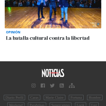
OPINIÓN
La batalla cultural contra la libertad
Diario Perfil
Caras
Marie Claire
Fortuna
Hombre
Weekend
Parabrisas
Supercampo
Look
Luz