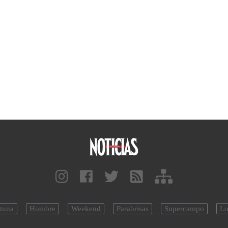
tuna
Hombre
Weekend
Parabrisas
Supercampo
Lo