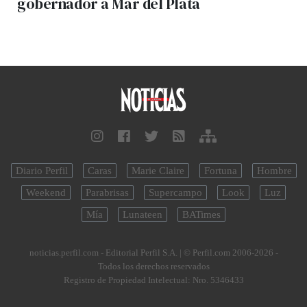
gobernador a Mar del Plata
Diario Perfil
Caras
Marie Claire
Fortuna
Hombre
Weekend
Parabrisas
Supercampo
Look
Luz
Mía
Lunateen
BATimes
noticias.perfil.com - Editorial Perfil S.A.
| © Perfil.com 2006-2026 -
Todos los derechos reservados
Registro de Propiedad Intelectual: Nro. 5346433