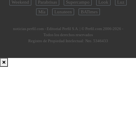
Weekend
Parabrisas
Supercampo
Look
Luz
Mía
Lunateen
BATimes
noticias.perfil.com - Editorial Perfil S.A.
| © Perfil.com 2006-2026 -
Todos los derechos reservados
Registro de Propiedad Intelectual: Nro. 5346433