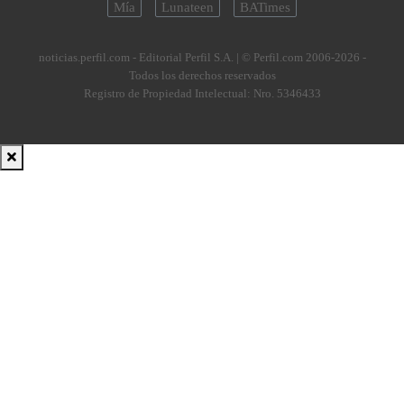
Mía
Lunateen
BATimes
noticias.perfil.com - Editorial Perfil S.A.
| © Perfil.com 2006-2026 -
Todos los derechos reservados
Registro de Propiedad Intelectual: Nro. 5346433