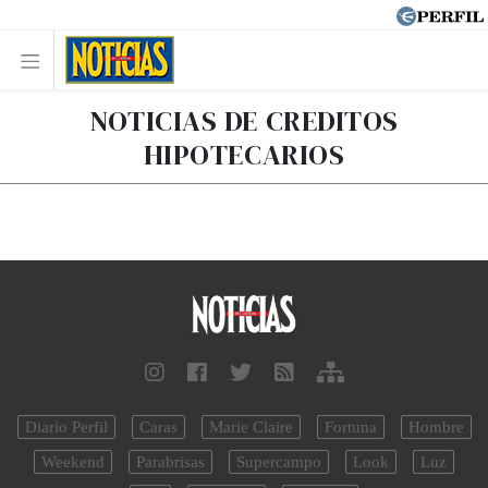
NOTICIAS DE CREDITOS
HIPOTECARIOS
Diario Perfil
Caras
Marie Claire
Fortuna
Hombre
Weekend
Parabrisas
Supercampo
Look
Luz