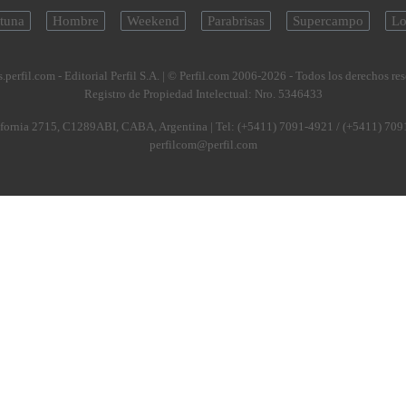
tuna
Hombre
Weekend
Parabrisas
Supercampo
Lo
.perfil.com - Editorial Perfil S.A.
| © Perfil.com 2006-2026 - Todos los derechos re
Registro de Propiedad Intelectual: Nro. 5346433
fornia 2715
,
C1289ABI
,
CABA, Argentina
| Tel:
(+5411) 7091-4921
/
(+5411) 709
perfilcom@perfil.com