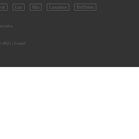
ok
Luz
Mía
Lunateen
BATimes
servados
1-4922
| E-mail: