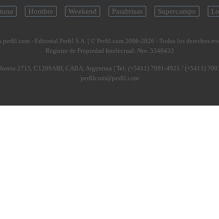
tuna
Hombre
Weekend
Parabrisas
Supercampo
Lo
.perfil.com - Editorial Perfil S.A.
| © Perfil.com 2006-2026 - Todos los derechos re
Registro de Propiedad Intelectual: Nro. 5346433
fornia 2715
,
C1289ABI
,
CABA, Argentina
| Tel:
(+5411) 7091-4921
/
(+5411) 709
perfilcom@perfil.com