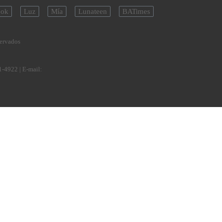
ok
Luz
Mía
Lunateen
BATimes
servados
1-4922
| E-mail: