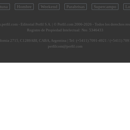
tuna
Hombre
Weekend
Parabrisas
Supercampo
Lo
.perfil.com - Editorial Perfil S.A.
| © Perfil.com 2006-2026 - Todos los derechos re
Registro de Propiedad Intelectual: Nro. 5346433
fornia 2715
,
C1289ABI
,
CABA, Argentina
| Tel:
(+5411) 7091-4921
/
(+5411) 709
perfilcom@perfil.com