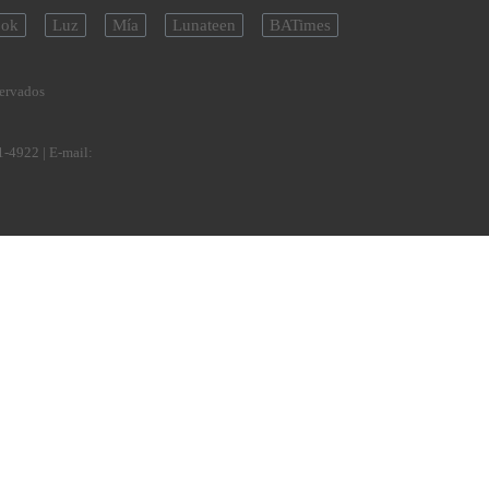
ok
Luz
Mía
Lunateen
BATimes
servados
1-4922
| E-mail: