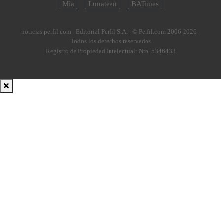
Mía
Lunateen
BATimes
noticias.perfil.com - Editorial Perfil S.A.
| © Perfil.com 2006-2026 -
Todos los derechos reservados
Registro de Propiedad Intelectual: Nro. 5346433