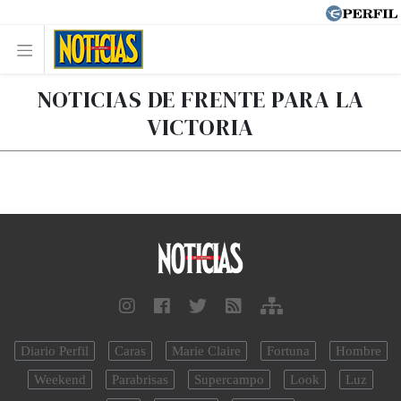
NOTICIAS DE FRENTE PARA LA
VICTORIA
Diario Perfil
Caras
Marie Claire
Fortuna
Hombre
Weekend
Parabrisas
Supercampo
Look
Luz