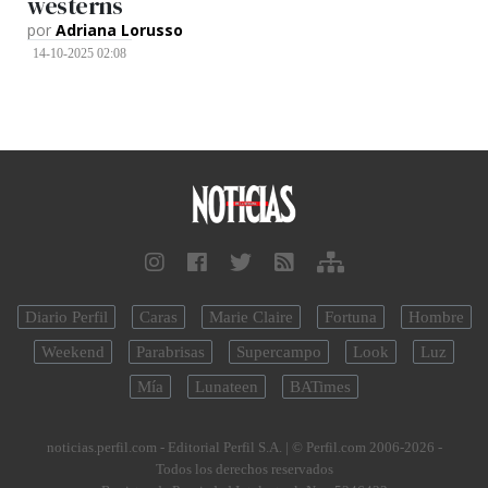
westerns
por
Adriana Lorusso
14-10-2025 02:08
Diario Perfil
Caras
Marie Claire
Fortuna
Hombre
Weekend
Parabrisas
Supercampo
Look
Luz
Mía
Lunateen
BATimes
noticias.perfil.com - Editorial Perfil S.A.
| © Perfil.com 2006-2026 -
Todos los derechos reservados