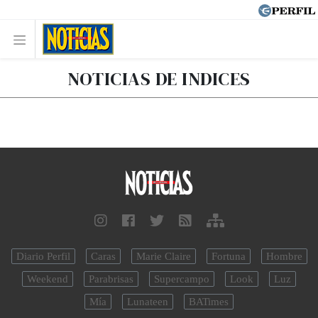
NOTICIAS DE INDICES
Diario Perfil
Caras
Marie Claire
Fortuna
Hombre
Weekend
Parabrisas
Supercampo
Look
Luz
Mía
Lunateen
BATimes