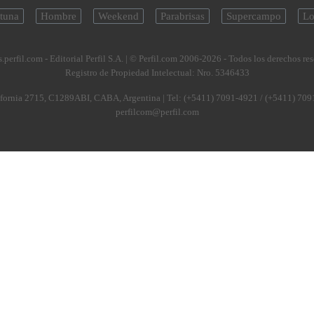
tuna
Hombre
Weekend
Parabrisas
Supercampo
Lo
.perfil.com - Editorial Perfil S.A.
| © Perfil.com 2006-2026 - Todos los derechos re
Registro de Propiedad Intelectual: Nro. 5346433
fornia 2715
,
C1289ABI
,
CABA, Argentina
| Tel:
(+5411) 7091-4921
/
(+5411) 709
perfilcom@perfil.com