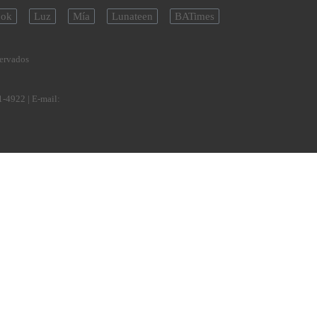
ok
Luz
Mía
Lunateen
BATimes
servados
1-4922
| E-mail: