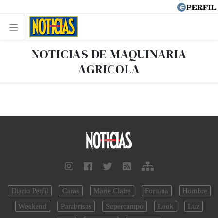
NOTICIAS DE MAQUINARIA
AGRICOLA
Diario Perfil
Caras
Marie Claire
Fortuna
Hombre
Weekend
Parabrisas
Supercampo
Look
Luz