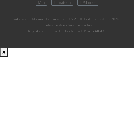
Mía
Lunateen
BATimes
noticias.perfil.com - Editorial Perfil S.A.
| © Perfil.com 2006-2026 -
Todos los derechos reservados
Registro de Propiedad Intelectual: Nro. 5346433