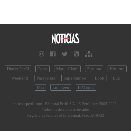
Diario Perfil
Caras
Marie Claire
Fortuna
Hombre
Weekend
Parabrisas
Supercampo
Look
Luz
Mía
Lunateen
BATimes
noticias.perfil.com - Editorial Perfil S.A.
| © Perfil.com 2006-2026 -
Todos los derechos reservados
Registro de Propiedad Intelectual: Nro. 5346433