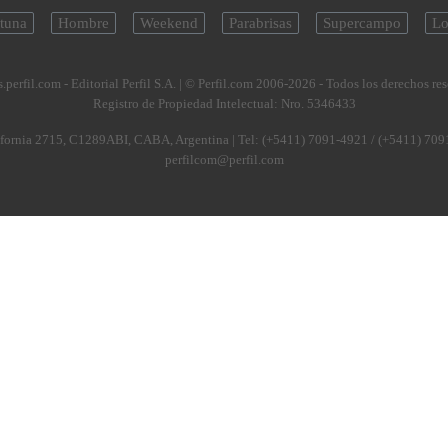
tuna
Hombre
Weekend
Parabrisas
Supercampo
Lo
.perfil.com - Editorial Perfil S.A.
| © Perfil.com 2006-2026 - Todos los derechos re
Registro de Propiedad Intelectual: Nro. 5346433
fornia 2715
,
C1289ABI
,
CABA, Argentina
| Tel:
(+5411) 7091-4921
/
(+5411) 709
perfilcom@perfil.com