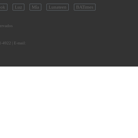
ok
Luz
Mía
Lunateen
BATimes
servados
1-4922
| E-mail: