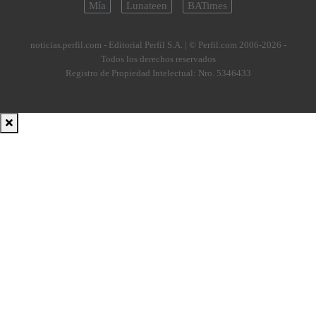
Mía
Lunateen
BATimes
noticias.perfil.com - Editorial Perfil S.A.
| © Perfil.com 2006-2026 -
Todos los derechos reservados
Registro de Propiedad Intelectual: Nro. 5346433