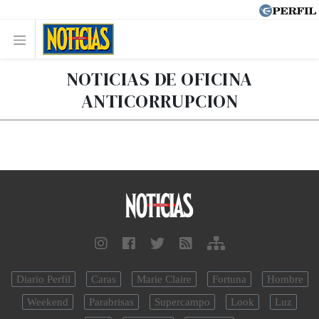
NOTICIAS DE OFICINA
ANTICORRUPCION
Diario Perfil
Caras
Marie Claire
Fortuna
Hombre
Weekend
Parabrisas
Supercampo
Look
Luz