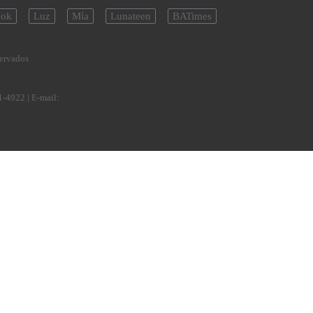
ok
Luz
Mía
Lunateen
BATimes
servados
1-4922
| E-mail: