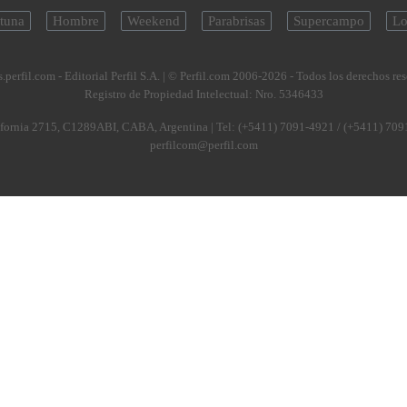
tuna
Hombre
Weekend
Parabrisas
Supercampo
Lo
.perfil.com - Editorial Perfil S.A.
| © Perfil.com 2006-2026 - Todos los derechos re
Registro de Propiedad Intelectual: Nro. 5346433
fornia 2715
,
C1289ABI
,
CABA, Argentina
| Tel:
(+5411) 7091-4921
/
(+5411) 709
perfilcom@perfil.com