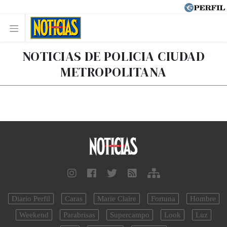
NOTICIAS DE POLICIA CIUDAD
METROPOLITANA
Diario Perfil
Caras
Marie Claire
Fortuna
Hombre
Weekend
Parabrisas
Supercampo
Look
Luz