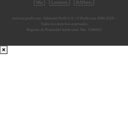
Mía
Lunateen
BATimes
noticias.perfil.com - Editorial Perfil S.A.
| © Perfil.com 2006-2026 -
Todos los derechos reservados
Registro de Propiedad Intelectual: Nro. 5346433