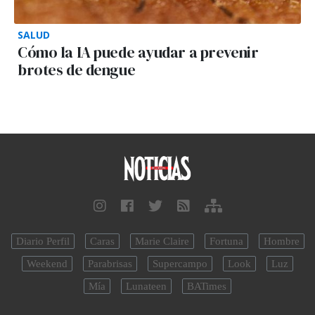
SALUD
Cómo la IA puede ayudar a prevenir
brotes de dengue
Diario Perfil
Caras
Marie Claire
Fortuna
Hombre
Weekend
Parabrisas
Supercampo
Look
Luz
Mía
Lunateen
BATimes