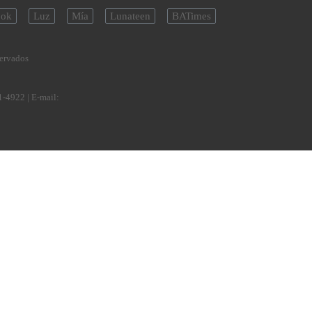
ok
Luz
Mía
Lunateen
BATimes
servados
1-4922
| E-mail: