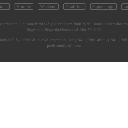
tuna
Hombre
Weekend
Parabrisas
Supercampo
Lo
.perfil.com - Editorial Perfil S.A.
| © Perfil.com 2006-2026 - Todos los derechos re
Registro de Propiedad Intelectual: Nro. 5346433
fornia 2715
,
C1289ABI
,
CABA, Argentina
| Tel:
(+5411) 7091-4921
/
(+5411) 709
perfilcom@perfil.com