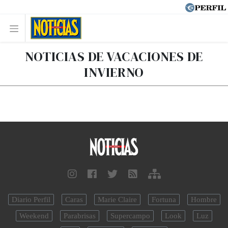
NOTICIAS DE VACACIONES DE
INVIERNO
Diario Perfil
Caras
Marie Claire
Fortuna
Hombre
Weekend
Parabrisas
Supercampo
Look
Luz