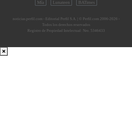
Mía
Lunateen
BATimes
noticias.perfil.com - Editorial Perfil S.A.
| © Perfil.com 2006-2026 -
Todos los derechos reservados
Registro de Propiedad Intelectual: Nro. 5346433