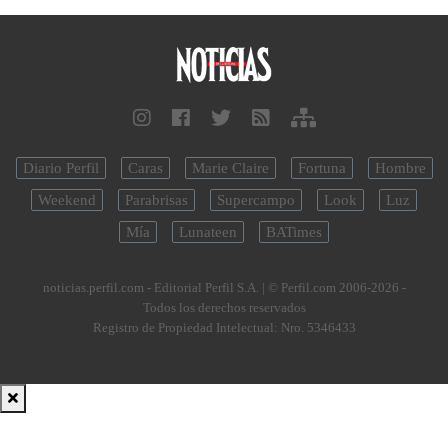
Diario Perfil
Caras
Marie Claire
Fortuna
Hombre
Weekend
Parabrisas
Supercampo
Look
Luz
Mía
Lunateen
BATimes
noticias.perfil.com - Editorial Perfil S.A.
| © Perfil.com 2006-2026 -
Todos los derechos reservados
Registro de Propiedad Intelectual: Nro. 5346433