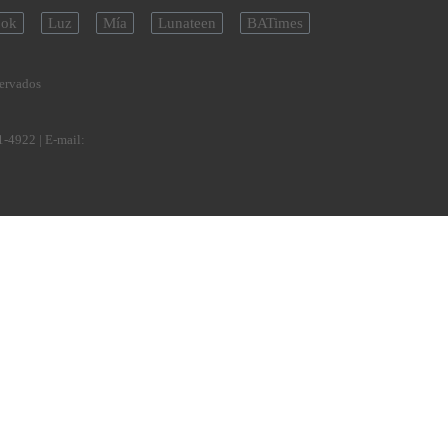
ok
Luz
Mía
Lunateen
BATimes
servados
1-4922
| E-mail: