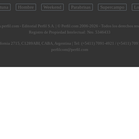
tuna
Hombre
Weekend
Parabrisas
Supercampo
Lo
.perfil.com - Editorial Perfil S.A.
| © Perfil.com 2006-2026 - Todos los derechos re
Registro de Propiedad Intelectual: Nro. 5346433
fornia 2715
,
C1289ABI
,
CABA, Argentina
| Tel:
(+5411) 7091-4921
/
(+5411) 709
perfilcom@perfil.com