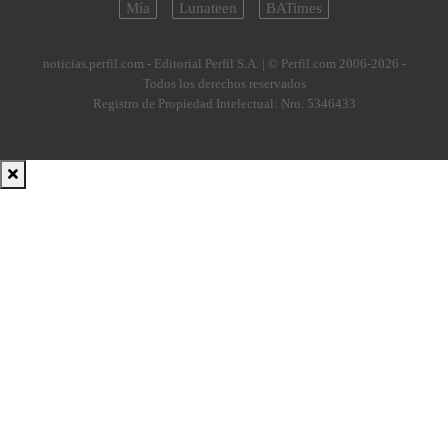
Mía
Lunateen
BATimes
noticias.perfil.com - Editorial Perfil S.A.
| © Perfil.com 2006-2026 -
Todos los derechos reservados
Registro de Propiedad Intelectual: Nro. 5346433