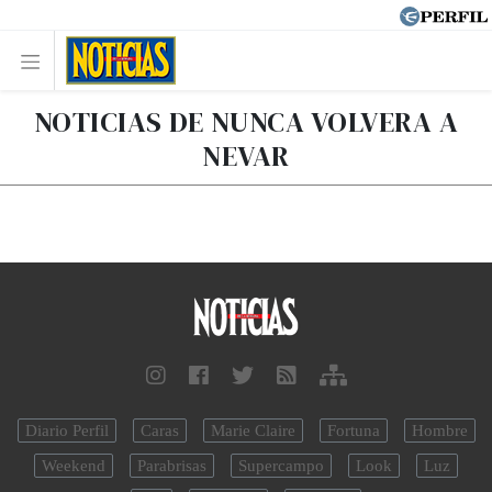
NOTICIAS DE NUNCA VOLVERA A
NEVAR
Diario Perfil
Caras
Marie Claire
Fortuna
Hombre
Weekend
Parabrisas
Supercampo
Look
Luz