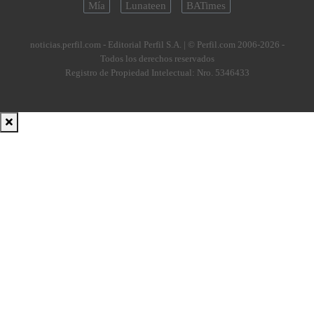
Mía
Lunateen
BATimes
noticias.perfil.com - Editorial Perfil S.A.
| © Perfil.com 2006-2026 -
Todos los derechos reservados
Registro de Propiedad Intelectual: Nro. 5346433