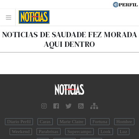
NOTICIAS DE SAUDADE FEZ MORADA
AQUI DENTRO
Diario Perfil
Caras
Marie Claire
Fortuna
Hombre
Weekend
Parabrisas
Supercampo
Look
Luz