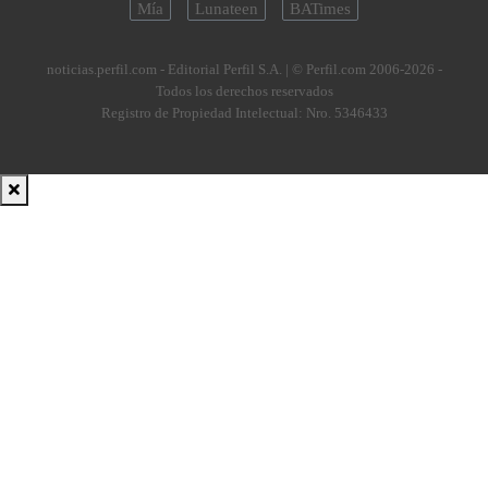
Mía
Lunateen
BATimes
noticias.perfil.com - Editorial Perfil S.A.
| © Perfil.com 2006-2026 -
Todos los derechos reservados
Registro de Propiedad Intelectual: Nro. 5346433