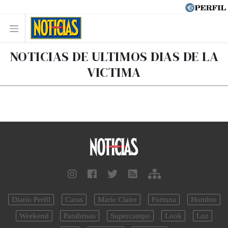
NOTICIAS DE ULTIMOS DIAS DE LA
VICTIMA
Diario Perfil
Caras
Marie Claire
Fortuna
Hombre
Weekend
Parabrisas
Supercampo
Look
Luz