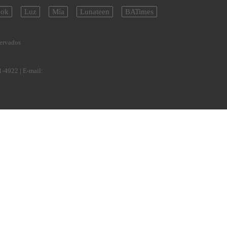
ok
Luz
Mía
Lunateen
BATimes
servados
1-4922
| E-mail: