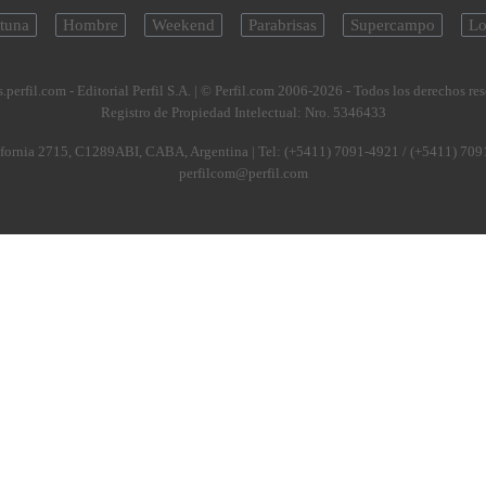
tuna
Hombre
Weekend
Parabrisas
Supercampo
Lo
.perfil.com - Editorial Perfil S.A.
| © Perfil.com 2006-2026 - Todos los derechos re
Registro de Propiedad Intelectual: Nro. 5346433
fornia 2715
,
C1289ABI
,
CABA, Argentina
| Tel:
(+5411) 7091-4921
/
(+5411) 709
perfilcom@perfil.com