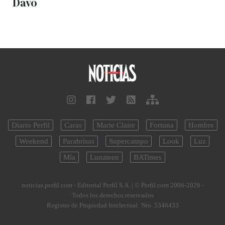
Davo
Diario Perfil
Caras
Marie Claire
Fortuna
Hombre
Weekend
Parabrisas
Supercampo
Look
Luz
Mía
Lunateen
BATimes
noticias.perfil.com - Editorial Perfil S.A.
| © Perfil.com 2006-2026 -
Todos los derechos reservados
Registro de Propiedad Intelectual: Nro. 5346433