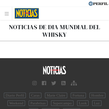
NOTICIAS DE DIA MUNDIAL DEL
WHISKY
Diario Perfil
Caras
Marie Claire
Fortuna
Hombre
Weekend
Parabrisas
Supercampo
Look
Luz