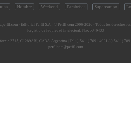
tuna
Hombre
Weekend
Parabrisas
Supercampo
Lo
.perfil.com - Editorial Perfil S.A.
| © Perfil.com 2006-2026 - Todos los derechos re
Registro de Propiedad Intelectual: Nro. 5346433
fornia 2715
,
C1289ABI
,
CABA, Argentina
| Tel:
(+5411) 7091-4921
/
(+5411) 709
perfilcom@perfil.com