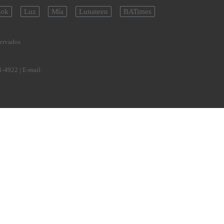
ok
Luz
Mía
Lunateen
BATimes
servados
1-4922
| E-mail: