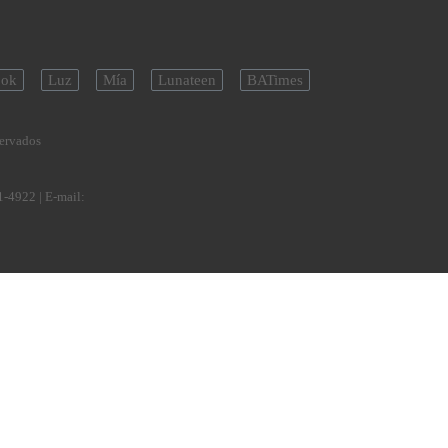
ok
Luz
Mía
Lunateen
BATimes
servados
1-4922
| E-mail: