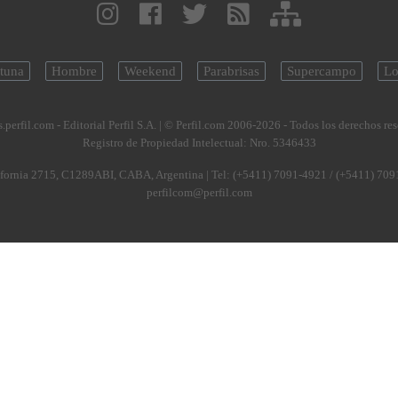
tuna
Hombre
Weekend
Parabrisas
Supercampo
Lo
.perfil.com - Editorial Perfil S.A.
| © Perfil.com 2006-2026 - Todos los derechos re
Registro de Propiedad Intelectual: Nro. 5346433
fornia 2715
,
C1289ABI
,
CABA, Argentina
| Tel:
(+5411) 7091-4921
/
(+5411) 709
perfilcom@perfil.com