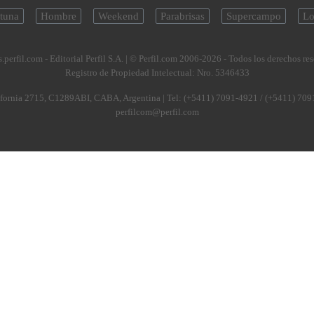
tuna
Hombre
Weekend
Parabrisas
Supercampo
Lo
.perfil.com - Editorial Perfil S.A.
| © Perfil.com 2006-2026 - Todos los derechos re
Registro de Propiedad Intelectual: Nro. 5346433
fornia 2715
,
C1289ABI
,
CABA, Argentina
| Tel:
(+5411) 7091-4921
/
(+5411) 709
perfilcom@perfil.com