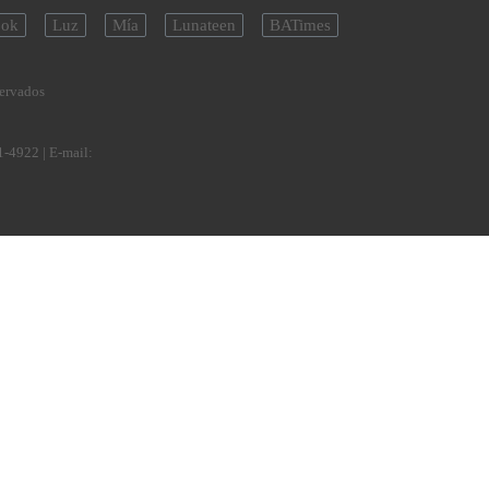
ok
Luz
Mía
Lunateen
BATimes
servados
1-4922
| E-mail: