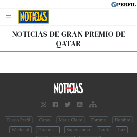
NOTICIAS DE GRAN PREMIO DE
QATAR
Diario Perfil
Caras
Marie Claire
Fortuna
Hombre
Weekend
Parabrisas
Supercampo
Look
Luz