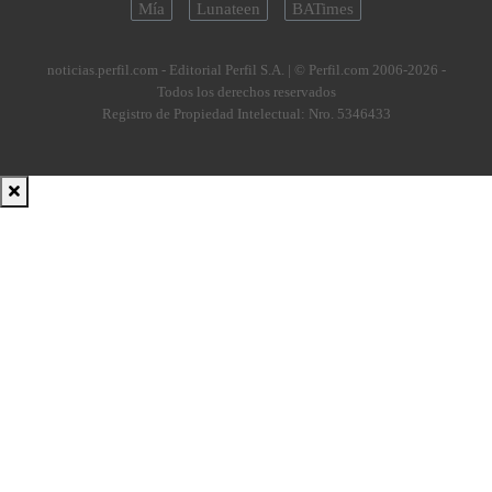
Mía
Lunateen
BATimes
noticias.perfil.com - Editorial Perfil S.A.
| © Perfil.com 2006-2026 -
Todos los derechos reservados
Registro de Propiedad Intelectual: Nro. 5346433