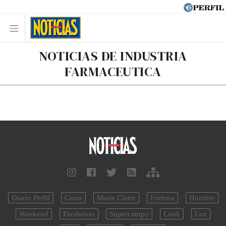
NOTICIAS DE INDUSTRIA
FARMACEUTICA
Diario Perfil
Caras
Marie Claire
Fortuna
Hombre
Weekend
Parabrisas
Supercampo
Look
Luz