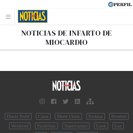
NOTICIAS DE INFARTO DE
MIOCARDIO
Diario Perfil
Caras
Marie Claire
Fortuna
Hombre
Weekend
Parabrisas
Supercampo
Look
Luz