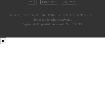
Mía
Lunateen
BATimes
noticias.perfil.com - Editorial Perfil S.A.
| © Perfil.com 2006-2026 -
Todos los derechos reservados
Registro de Propiedad Intelectual: Nro. 5346433