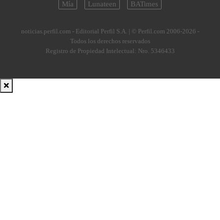
Mía
Lunateen
BATimes
noticias.perfil.com - Editorial Perfil S.A.
| © Perfil.com 2006-2026 -
Todos los derechos reservados
Registro de Propiedad Intelectual: Nro. 5346433