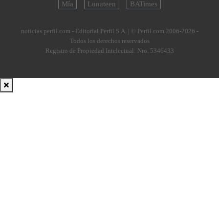
Mía
Lunateen
BATimes
noticias.perfil.com - Editorial Perfil S.A.
| © Perfil.com 2006-2026 -
Todos los derechos reservados
Registro de Propiedad Intelectual: Nro. 5346433