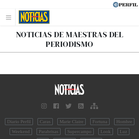
NOTICIAS DE MAESTRAS DEL
PERIODISMO
Diario Perfil
Caras
Marie Claire
Fortuna
Hombre
Weekend
Parabrisas
Supercampo
Look
Luz