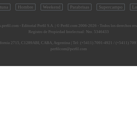
tuna
Hombre
Weekend
Parabrisas
Supercampo
Lo
.perfil.com - Editorial Perfil S.A.
| © Perfil.com 2006-2026 - Todos los derechos re
Registro de Propiedad Intelectual: Nro. 5346433
fornia 2715
,
C1289ABI
,
CABA, Argentina
| Tel:
(+5411) 7091-4921
/
(+5411) 709
perfilcom@perfil.com