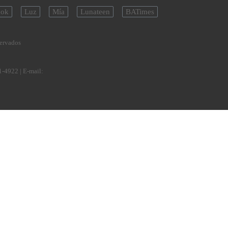
ok
Luz
Mía
Lunateen
BATimes
servados
1-4922
| E-mail: