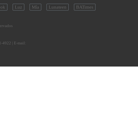
ok
Luz
Mía
Lunateen
BATimes
servados
1-4922
| E-mail: