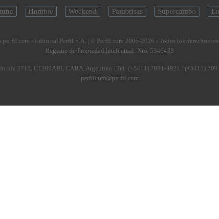
tuna
Hombre
Weekend
Parabrisas
Supercampo
Lo
.perfil.com - Editorial Perfil S.A.
| © Perfil.com 2006-2026 - Todos los derechos re
Registro de Propiedad Intelectual: Nro. 5346433
fornia 2715
,
C1289ABI
,
CABA, Argentina
| Tel:
(+5411) 7091-4921
/
(+5411) 709
perfilcom@perfil.com